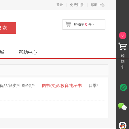
登录
免费注册
帮助中心
购物车
0
件 >
0
城
帮助中心
购
物
车
食品/酒类/生鲜/特产
图书/文娱/教育/电子书
口罩/