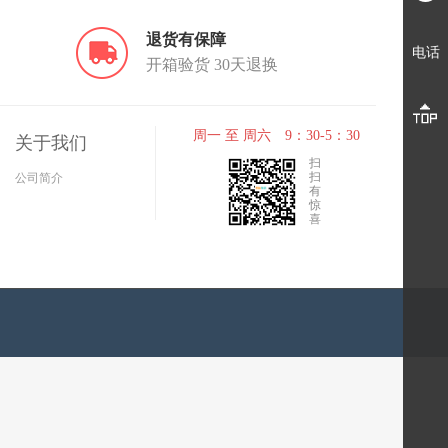
退货有保障
电话
开箱验货 30天退换
周一 至 周六 9：30-5：30
关于我们
扫
扫
公司简介
有
惊
喜