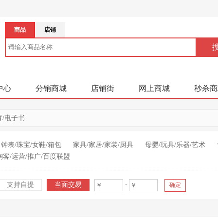
商品
店铺
中心
分销商城
店铺街
网上商城
秒杀商
育/电子书
钟表/珠宝/女鞋/箱包
家具/家居/家装/厨具
母婴/玩具/乐器/艺术
淘客/运营/推广/百度联盟
-
支持自提
当面交易
确定