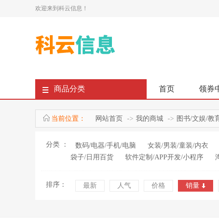
欢迎来到科云信息！
商品分类
首页
领券
当前位置：
网站首页
我的商城
图书/文娱/教
分类 ：
数码/电器/手机/电脑
女装/男装/童装/内衣
袋子/日用百货
软件定制/APP开发/小程序
排序：
最新
人气
价格
销量